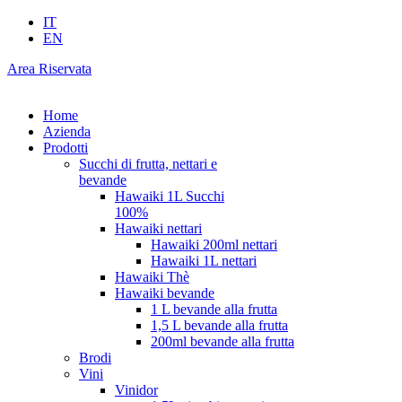
IT
EN
Area Riservata
Home
Azienda
Prodotti
Succhi di frutta, nettari e
bevande
Hawaiki 1L Succhi
100%
Hawaiki nettari
Hawaiki 200ml nettari
Hawaiki 1L nettari
Hawaiki Thè
Hawaiki bevande
1 L bevande alla frutta
1,5 L bevande alla frutta
200ml bevande alla frutta
Brodi
Vini
Vinidor