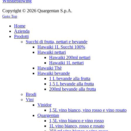
Whistleblowing
Copyright © 2026 Quargentan S.p.A.
Goto Top
Home
Azienda
Prodotti
Succhi di frutta, nettari e bevande
Hawaiki 1L Succhi 100%
Hawaiki nettari
Hawaiki 200ml nettari
Hawaiki 1L nettari
Hawaiki Thè
Hawaiki bevande
1 L bevande alla frutta
1,5 L bevande alla frutta
200ml bevande alla frutta
Brodi
Vini
Vinidor
1,5L vino bianco, vino rosso e vino rosato
Quargentan
1,5L vino bianco e vino rosso
1L vino bianco, rosso e rosato