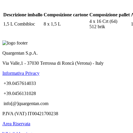
Descrizione imballo
Composizione cartone
Composizione pallet
A
4 x 16 Crt (64)
1,5 L Combibloc
8 x 1,5 L
512 brik
Quargentan S.p.A.
Via Valle,1 - 37030 Terrossa di Roncà (Verona) - Italy
Informativa Privacy
+39.0457614033
+39.0456131028
info[@]quargentan.com
P.IVA (VAT) IT00421700238
Area Riservata