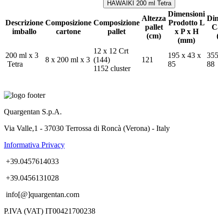
HAWAIKI 200 ml Tetra
Dimensioni
Altezza
Dim
Descrizione
Composizione
Composizione
Prodotto L
pallet
C
imballo
cartone
pallet
x P x H
(cm)
(mm)
12 x 12 Crt
200 ml x 3
195 x 43 x
355
8 x 200 ml x 3
(144)
121
Tetra
85
88
1152 cluster
Quargentan S.p.A.
Via Valle,1 - 37030 Terrossa di Roncà (Verona) - Italy
Informativa Privacy
+39.0457614033
+39.0456131028
info[@]quargentan.com
P.IVA (VAT) IT00421700238