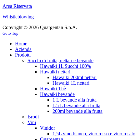
Area Riservata
Whistleblowing
Copyright © 2026 Quargentan S.p.A.
Goto Top
Home
Azienda
Prodotti
Succhi di frutta, nettari e bevande
Hawaiki 1L Succhi 100%
Hawaiki nettari
Hawaiki 200ml nettari
Hawaiki 1L nettari
Hawaiki Thè
Hawaiki bevande
1 L bevande alla frutta
1,5 L bevande alla frutta
200ml bevande alla frutta
Brodi
Vini
Vinidor
1,5L vino bianco, vino rosso e vino rosato
Quargentan