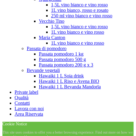
1,5L vino bianco e vino rosso
1L vino bianco, rosso e rosato
250 ml vino bianco e vino rosso
Vecchio Tino
1,5L vino bianco e vino rosso
1L vino bianco e vino rosso
Maria Canton
1L vino bianco e vino rosso
Passata di pomodoro
Passata pomodoro 1 kg
Passata pomodoro 500 g
Passata pomodoro 200 g x 3
Bevande vegetali
Hawaiki 1 L Soia drink
Hawaiki 1 L Riso e Avena BIO
Hawaiki 1 L Bevanda Mandorla
Private label
Qualità
Contatti
Lavora con noi
Area Riservata
Cookie Notice
This site uses cookies to offer you a better browsing experience. Find out more on how we