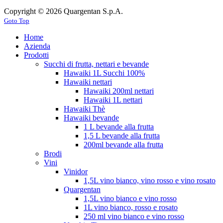
Copyright © 2026 Quargentan S.p.A.
Goto Top
Home
Azienda
Prodotti
Succhi di frutta, nettari e bevande
Hawaiki 1L Succhi 100%
Hawaiki nettari
Hawaiki 200ml nettari
Hawaiki 1L nettari
Hawaiki Thè
Hawaiki bevande
1 L bevande alla frutta
1,5 L bevande alla frutta
200ml bevande alla frutta
Brodi
Vini
Vinidor
1,5L vino bianco, vino rosso e vino rosato
Quargentan
1,5L vino bianco e vino rosso
1L vino bianco, rosso e rosato
250 ml vino bianco e vino rosso