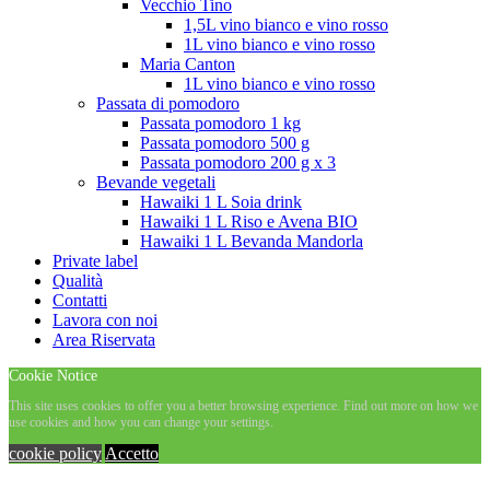
Vecchio Tino
1,5L vino bianco e vino rosso
1L vino bianco e vino rosso
Maria Canton
1L vino bianco e vino rosso
Passata di pomodoro
Passata pomodoro 1 kg
Passata pomodoro 500 g
Passata pomodoro 200 g x 3
Bevande vegetali
Hawaiki 1 L Soia drink
Hawaiki 1 L Riso e Avena BIO
Hawaiki 1 L Bevanda Mandorla
Private label
Qualità
Contatti
Lavora con noi
Area Riservata
Cookie Notice
This site uses cookies to offer you a better browsing experience. Find out more on how we
use cookies and how you can change your settings.
cookie policy
Accetto