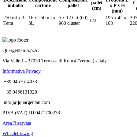
pallet
C
imballo
cartone
pallet
x P x H
(cm)
(mm)
250 ml x 3
16 x 250 ml x
5 x 12 Crt (60)
195 x 42 x
395
122
Tetra
3L
960 cluster
108
22
Quargentan S.p.A.
Via Valle,1 - 37030 Terrossa di Roncà (Verona) - Italy
Informativa Privacy
+39.0457614033
+39.0456131028
info[@]quargentan.com
P.IVA (VAT) IT00421700238
Area Riservata
Whistleblowing