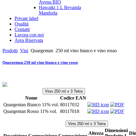
Avena BIO
Hawaiki 1 L Bevanda
Mandorla
Private label
Qualità
Contatti
Lavora con noi
Area Riservata
Prodotti
Vini
Quargentan
250 ml vino bianco e vino rosso
Quargentan 250 ml vino bianco e vino rosso
Vino 250 ml x 3 Tetra
Nome
Codice EAN
Quargentan Bianco 11% vol.
80117032
Quargentan Rosso 11% vol.
80117018
Vino 250 ml x 3 Tetra
Dimensioni
Altezza
Dim
Descrizione
Composizione
Composizione
Prodotto L