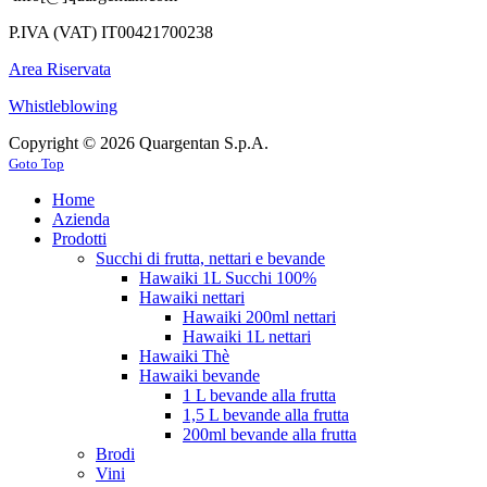
P.IVA (VAT) IT00421700238
Area Riservata
Whistleblowing
Copyright © 2026 Quargentan S.p.A.
Goto Top
Home
Azienda
Prodotti
Succhi di frutta, nettari e bevande
Hawaiki 1L Succhi 100%
Hawaiki nettari
Hawaiki 200ml nettari
Hawaiki 1L nettari
Hawaiki Thè
Hawaiki bevande
1 L bevande alla frutta
1,5 L bevande alla frutta
200ml bevande alla frutta
Brodi
Vini