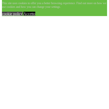
This site uses cookies to offer you a better browsing experience. Find out more on how we
use cookies and how you can change your settings.
cookie policy
Accetto