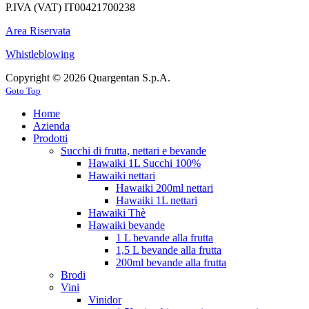
P.IVA (VAT) IT00421700238
Area Riservata
Whistleblowing
Copyright © 2026 Quargentan S.p.A.
Goto Top
Home
Azienda
Prodotti
Succhi di frutta, nettari e bevande
Hawaiki 1L Succhi 100%
Hawaiki nettari
Hawaiki 200ml nettari
Hawaiki 1L nettari
Hawaiki Thè
Hawaiki bevande
1 L bevande alla frutta
1,5 L bevande alla frutta
200ml bevande alla frutta
Brodi
Vini
Vinidor