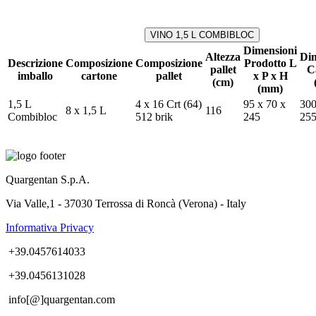
VINO 1,5 L COMBIBLOC
Dimensioni
Altezza
Dim
Descrizione
Composizione
Composizione
Prodotto L
pallet
C
imballo
cartone
pallet
x P x H
(cm)
(mm)
1,5 L
4 x 16 Crt (64)
95 x 70 x
300
8 x 1,5 L
116
Combibloc
512 brik
245
25
Quargentan S.p.A.
Via Valle,1 - 37030 Terrossa di Roncà (Verona) - Italy
Informativa Privacy
+39.0457614033
+39.0456131028
info[@]quargentan.com